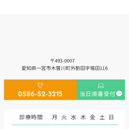
〒493-0007
愛知県一宮市木曽川町外割田字堀田116
0586-52-3215
当日順番受付
診療時間
月
火
水
木
金
土
日