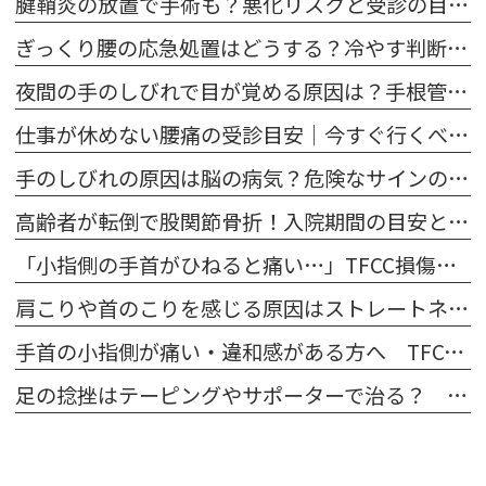
腱鞘炎の放置で手術も？悪化リスクと受診の目安を整形外科医が解説
ぎっくり腰の応急処置はどうする？冷やす判断と受診基準を解説
夜間の手のしびれで目が覚める原因は？手根管症候群の対策と受診目安
仕事が休めない腰痛の受診目安｜今すぐ行くべき危険なサイン
手のしびれの原因は脳の病気？危険なサインの見分け方と受診の目安
高齢者が転倒で股関節骨折！入院期間の目安と寝たきりを防ぐ対策
「小指側の手首がひねると痛い…」TFCC損傷の治し方と治療の選択肢
肩こりや首のこりを感じる原因はストレートネック？【症状セルフチェック】
手首の小指側が痛い・違和感がある方へ TFCC損傷とは？
足の捻挫はテーピングやサポーターで治る？ 病院での対処法も解説