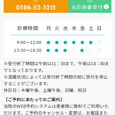
0586-52-3215
当日順番受付
診療時間
月
火
水
木
金
土
日
9:00〜12:00
●
●
●
●
●
●
／
15:30〜18:30
●
●
●
／
●
／
／
※受付終了時間は午前は11：30まで、午後は18：00ま
でとなっております。
※混雑状況によっては受付終了時間の前に受付を停止
することがございます。
休診日：木曜午後、土曜午後、日曜、祝日
【ご予約にあたってのご案内】
当院のWEB予約システムは患者様に無料でご利用いた
だけます。ご予約のキャンセル・変更は、お電話また