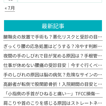
« 7月
最新記事
腱鞘炎の放置で手術も？悪化リスクと受診の目安を整形外科医が解説
ぎっくり腰の応急処置はどうする？冷やす判断と受診基準を解説
夜間の手のしびれで目が覚める原因は？手根管症候群の対策と受診目安
仕事が休めない腰痛の受診目安｜今すぐ行くべき危険なサイン
手のしびれの原因は脳の病気？危険なサインの見分け方と受診の目安
高齢者が転倒で股関節骨折！入院期間の目安と寝たきりを防ぐ対策
「小指側の手首がひねると痛い…」TFCC損傷の治し方と治療の選択肢
肩こりや首のこりを感じる原因はストレートネック？【症状セルフチェック】