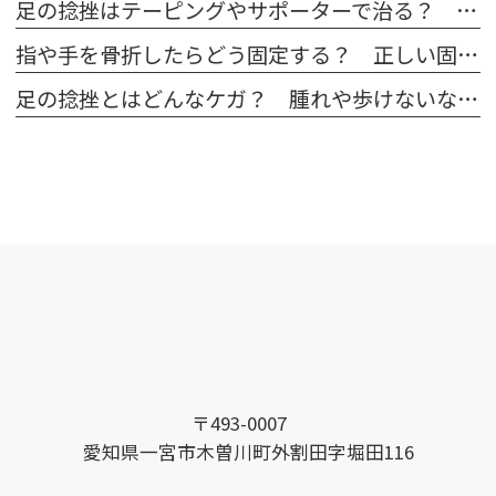
足の捻挫はテーピングやサポーターで治る？ 病院での対処法も解説
指や手を骨折したらどう固定する？ 正しい固定方法と注意点
足の捻挫とはどんなケガ？ 腫れや歩けないなどの症状と原因
〒493-0007
愛知県一宮市木曽川町外割田字堀田116