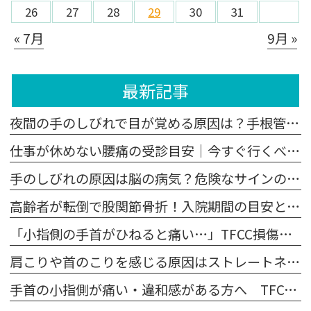
26
27
28
29
30
31
« 7月
9月 »
最新記事
夜間の手のしびれで目が覚める原因は？手根管症候群の対策と受診目安
仕事が休めない腰痛の受診目安｜今すぐ行くべき危険なサイン
手のしびれの原因は脳の病気？危険なサインの見分け方と受診の目安
高齢者が転倒で股関節骨折！入院期間の目安と寝たきりを防ぐ対策
「小指側の手首がひねると痛い…」TFCC損傷の治し方と治療の選択肢
肩こりや首のこりを感じる原因はストレートネック？【症状セルフチェック】
手首の小指側が痛い・違和感がある方へ TFCC損傷とは？