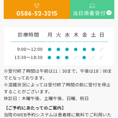
0586-52-3215
当日順番受付
診療時間
月
火
水
木
金
土
日
9:00〜12:00
●
●
●
●
●
●
／
15:30〜18:30
●
●
●
／
●
／
／
※受付終了時間は午前は11：30まで、午後は18：00ま
でとなっております。
※混雑状況によっては受付終了時間の前に受付を停止
することがございます。
休診日：木曜午後、土曜午後、日曜、祝日
【ご予約にあたってのご案内】
当院のWEB予約システムは患者様に無料でご利用いた