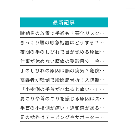
最新記事
腱鞘炎の放置で手術も？悪化リスクと受診の目安を整形外科医が解説
ぎっくり腰の応急処置はどうする？冷やす判断と受診基準を解説
夜間の手のしびれで目が覚める原因は？手根管症候群の対策と受診目安
仕事が休めない腰痛の受診目安｜今すぐ行くべき危険なサイン
手のしびれの原因は脳の病気？危険なサインの見分け方と受診の目安
高齢者が転倒で股関節骨折！入院期間の目安と寝たきりを防ぐ対策
「小指側の手首がひねると痛い…」TFCC損傷の治し方と治療の選択肢
肩こりや首のこりを感じる原因はストレートネック？【症状セルフチェック】
手首の小指側が痛い・違和感がある方へ TFCC損傷とは？
足の捻挫はテーピングやサポーターで治る？ 病院での対処法も解説