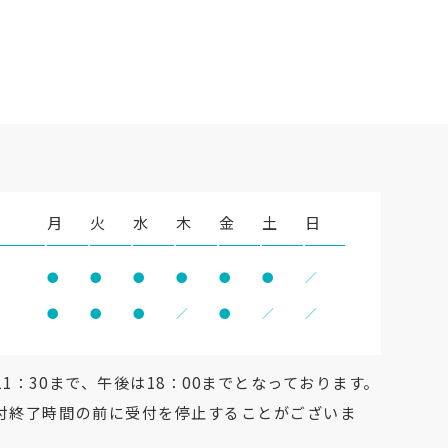
月
火
水
木
金
土
日
●
●
●
●
●
●
／
●
●
●
／
●
／
／
1：30まで、午後は18：00までとなっております。
付終了時間の前に受付を停止することがございま